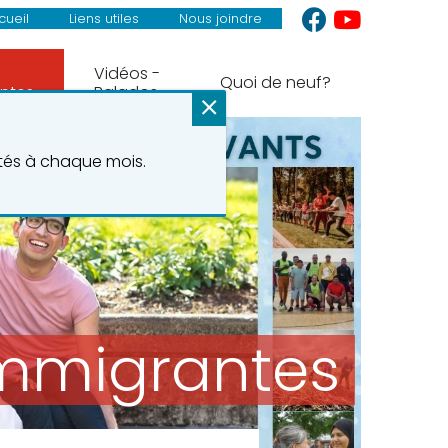
cueil
Liens utiles
Nous joindre
Vidéos -
Quoi de neuf?
ntes
Balados
ités à chaque mois.
immigrantes