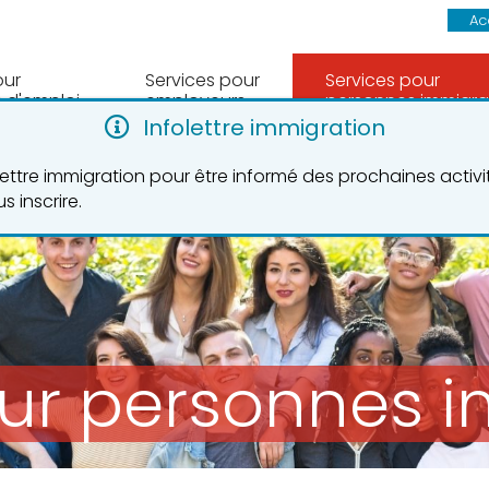
Ac
our
Services pour
Services pour
 d'emploi
employeurs
personnes immigra
Infolettre immigration
olettre immigration pour être informé des prochaines activ
s inscrire.
our personnes 