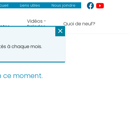
cueil
Liens utiles
Nous joindre
Vidéos -
Quoi de neuf?
ntes
Balados
ités à chaque mois.
en ce moment.