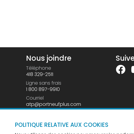
Nous joindre
Suiv
Téléphone
418 329-2511
Ligne sans frais
1 800 897-9910
Courriel
atp@portneufplus.com
POLITIQUE RELATIVE AUX COOKIES