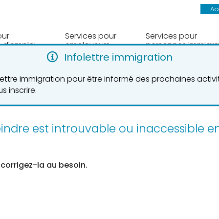
Ac
our
Services pour
Services pour
 d'emploi
employeurs
personnes immigra
Infolettre immigration
olettre immigration pour être informé des prochaines activ
trouvable
s inscrire.
eindre est introuvable ou inaccessible 
 corrigez-la au besoin.