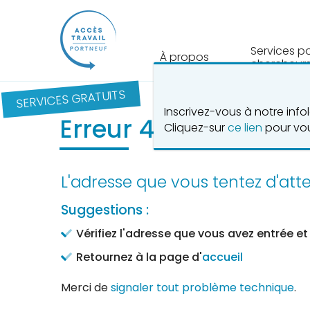
Services p
À propos
chercheurs
SERVICES GRATUITS
Inscrivez-vous à notre inf
Erreur 404 - Page in
Cliquez-sur
ce lien
pour vou
L'adresse que vous tentez d'att
Suggestions :
Vérifiez l'adresse que vous avez entrée et
Retournez à la page d'
accueil
Merci de
signaler tout problème technique
.