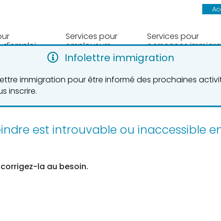
Ac
our
Services pour
Services pour
 d'emploi
employeurs
personnes immigra
Infolettre immigration
olettre immigration pour être informé des prochaines activ
trouvable
s inscrire.
eindre est introuvable ou inaccessible 
 corrigez-la au besoin.