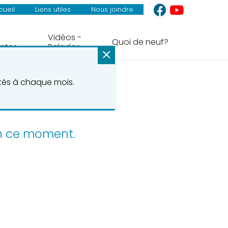
cueil
Liens utiles
Nous joindre
Vidéos -
Quoi de neuf?
ntes
Balados
ités à chaque mois.
en ce moment.