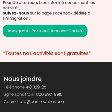
Pour être toujours bien informé concernant les
activités,
suivez-nous
sur la page Facebook dédiée à
l'immigration :
Immigrants Portneuf Jacques-Cartier
*Toutes nos activités sont gratuites*
Nous joindre
Téléphone
418 329-2511
Ligne sans frais
1 800 897-9910
Courriel
atp@portneufplus.com